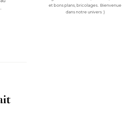
 au
et bons plans, bricolages.. Bienvenue
…
dans notre univers :)
ait