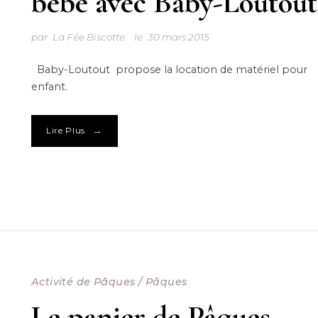
bébé avec Baby-Loutout
par
La Fée Biscotte
le
30 mars 2015
Baby-Loutout propose la location de matériel pour
enfant.
→
Lire Plus
Activité de Pâques
/
Pâques
Le panier de Pâques