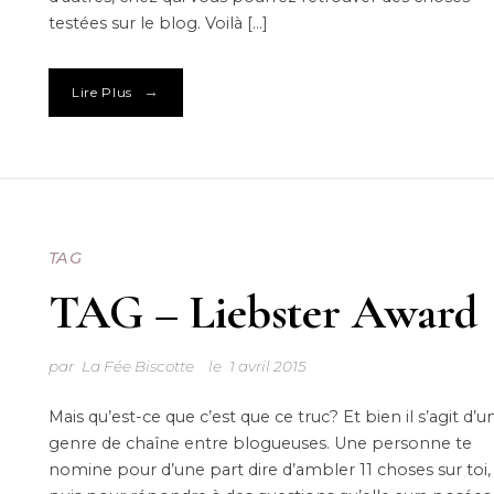
testées sur le blog. Voilà […]
→
Lire Plus
TAG
TAG – Liebster Award
par
La Fée Biscotte
le
1 avril 2015
Mais qu’est-ce que c’est que ce truc? Et bien il s’agit d’u
genre de chaîne entre blogueuses. Une personne te
nomine pour d’une part dire d’ambler 11 choses sur toi,