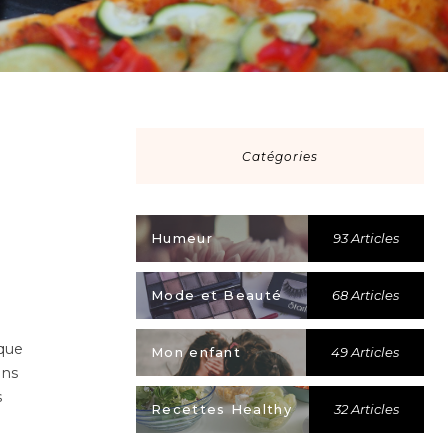
Catégories
Humeur
93 Articles
Mode et Beauté
68 Articles
ique
Mon enfant
49 Articles
ans
s
Recettes Healthy
32 Articles