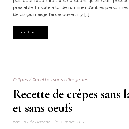
puis pour répondre à des questions qu’elle aura posées
préalable. Ensuite à toi de nominer d’autres personnes
(Je dis ça, mais je l’ai découvert il y […]
→
Lire Plus
Crêpes
/
Recettes sans allergènes
Recette de crêpes sans l
et sans oeufs
par
La Fée Biscotte
le
31 mars 2015