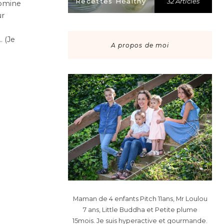
Recettes Healthy
32 Articles
nomine
ur
… (Je
A propos de moi
Maman de 4 enfants Pitch 11ans, Mr Loulou
7 ans, Little Buddha et Petite plume
15mois. Je suis hyperactive et gourmande.