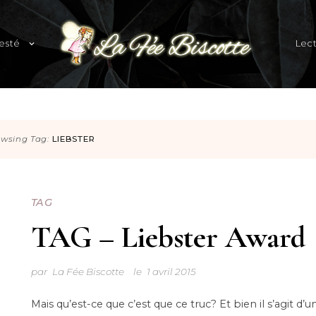
expand
esté
Lec
child
menu
Blog familial et lifestyle
wsing Tag:
LIEBSTER
TAG
TAG – Liebster Award
par
La Fée Biscotte
le
1 avril 2015
Mais qu’est-ce que c’est que ce truc? Et bien il s’agit d’u