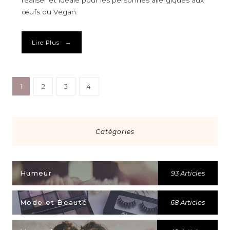
œufs ou Vegan.
→
Lire Plus
1
2
3
4
Catégories
Humeur
93 Articles
Mode et Beauté
68 Articles