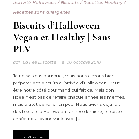
Activité Halloween
/
Biscuits
/
Recettes Healthy
/
Recettes sans allergènes
Biscuits d’Halloween
Vegan et Healthy | Sans
PLV
par
La Fée Biscotte
le
30 octobre 2018
Je ne sais pas pourquoi, mais nous aimons bien
préparer des biscuits à l’arrivée d’Halloween. Peut-
être notre côté gourmand qui fait ça. Mais bon
l’idée n’est pas de refaire chaque année les mêmes,
mais plutôt de varier un peu. Nous avions déjà fait
des biscuits d’Halloween l’année dernière, et cette
année nous avons varié avec […]
→
Lire Plus