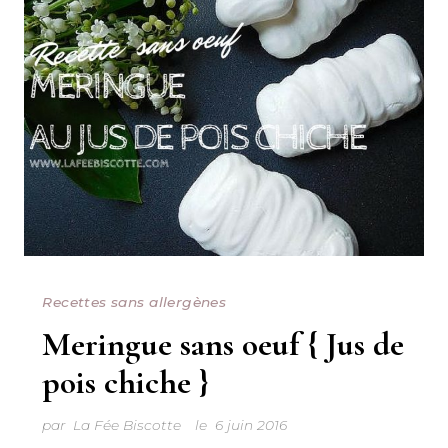
Recettes sans allergènes
Meringue sans oeuf { Jus de
pois chiche }
par
La Fée Biscotte
le
6 juin 2016