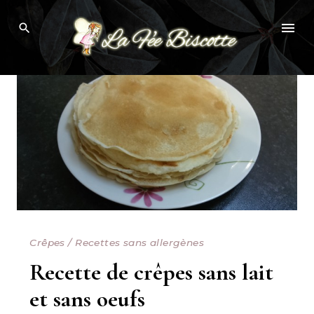
Skip
Browsing Tag:
RECETTE SANS OEUF
to
content
Crêpes
/
Recettes sans allergènes
Recette de crêpes sans lait
et sans oeufs