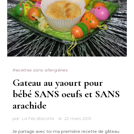
Recettes sans allergènes
Gateau au yaourt pour
bébé SANS oeufs et SANS
arachide
par
La Fée Biscotte
le
22 mars 2015
Je partage avec toi ma première recette de gâteau