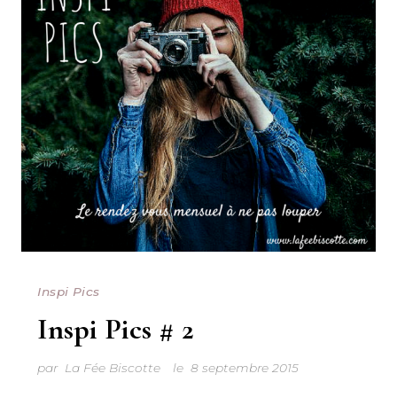
Inspi Pics
Inspi Pics # 2
par
La Fée Biscotte
le
8 septembre 2015