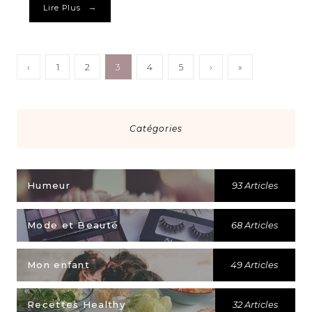
→
Lire Plus
‹
1
2
3
4
5
›
»
Catégories
Humeur
93 Articles
Mode et Beauté
68 Articles
Mon enfant
49 Articles
Recettes Healthy
32 Articles