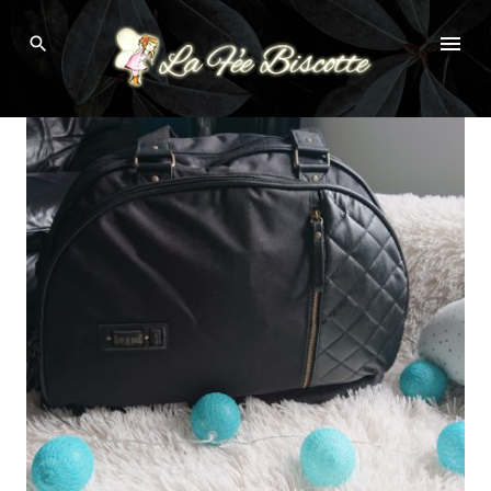
Skip
Browsing Tag:
SAC A LANGER
to
content