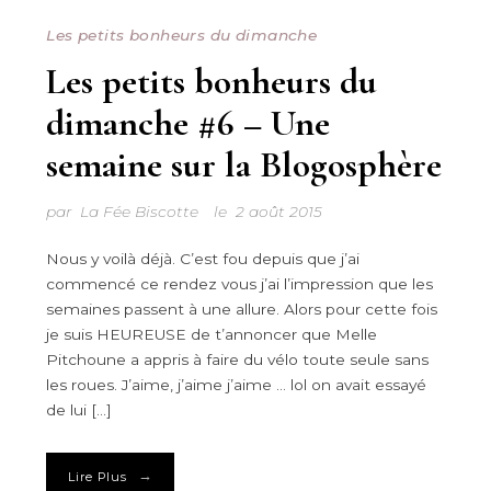
Les petits bonheurs du dimanche
Les petits bonheurs du
dimanche #6 – Une
semaine sur la Blogosphère
par
La Fée Biscotte
le
2 août 2015
Nous y voilà déjà. C’est fou depuis que j’ai
commencé ce rendez vous j’ai l’impression que les
semaines passent à une allure. Alors pour cette fois
je suis HEUREUSE de t’annoncer que Melle
Pitchoune a appris à faire du vélo toute seule sans
les roues. J’aime, j’aime j’aime … lol on avait essayé
de lui […]
→
Lire Plus