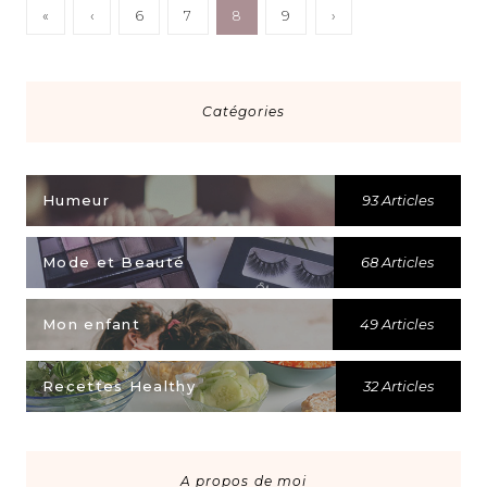
«
‹
6
7
8
9
›
Catégories
Humeur
93 Articles
Mode et Beauté
68 Articles
Mon enfant
49 Articles
Recettes Healthy
32 Articles
A propos de moi