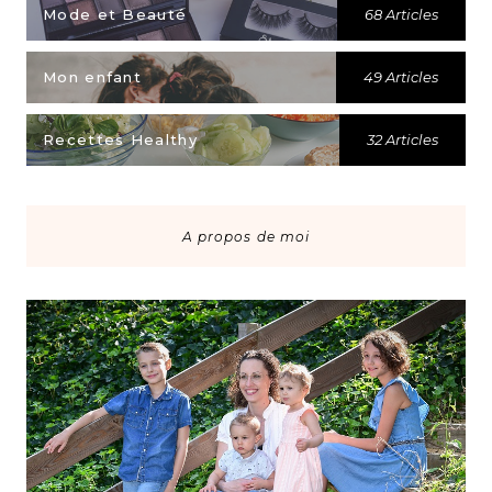
Mode et Beauté
68 Articles
Mon enfant
49 Articles
Recettes Healthy
32 Articles
A propos de moi