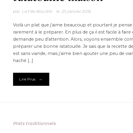
par
La Fée Biscotte
le
25 janvier 2016
Voilà un plat que j’aime beaucoup et pourtant je pense
rarement à le préparer. En plus de ça il est facile à faire 
demande peu d’attention. Alors, voyons ensemble c
préparer une bonne ratatouille. Je sais que la recette d
est sans viande, mais j’aime bien ajouter une peu de vi
haché […]
→
Lire Plus
Plats traditionnels