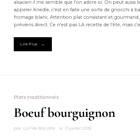
alsacien il me semble que l’on adore ici. On peut aussi l
appeler Knedle, c’est en faite une sorte de gnocchi à b
fromage blanc. Attention plat consistant et gourmand j
préviens direct. Ce n’est pas LA recette de l’été, mais c’e
→
Lire Plus
Plats traditionnels
Boeuf bourguignon
par
La Fée Biscotte
le
11 juillet 2016