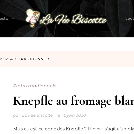
expand
esté
Lec
child
menu
Blog familial et lifestyle
e :
PLATS TRADITIONNELS
Plats traditionnels
Knepfle au fromage bla
par
La Fée Biscotte
le
16 juin 2020
Mais qu’est-ce donc des Knepfle ? Hihihi il s’agit d’un pla