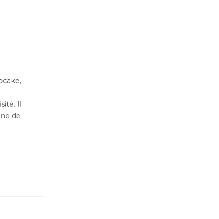
pcake,
ité. Il
nne de