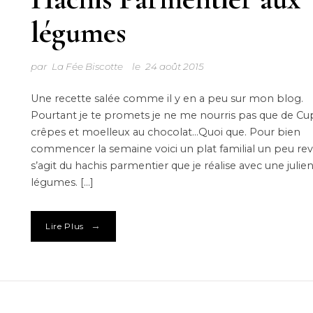
légumes
par
La Fée Biscotte
le
24 août 2015
Une recette salée comme il y en a peu sur mon blog.
Pourtant je te promets je ne me nourris pas que de Cu
crêpes et moelleux au chocolat…Quoi que. Pour bien
commencer la semaine voici un plat familial un peu revis
s’agit du hachis parmentier que je réalise avec une julie
légumes. […]
→
Lire Plus