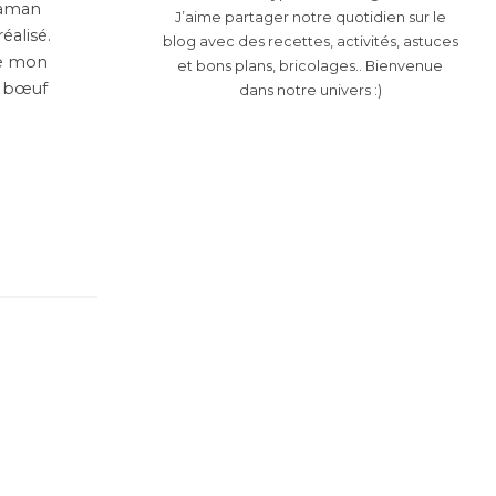
maman
J’aime partager notre quotidien sur le
éalisé.
blog avec des recettes, activités, astuces
me mon
et bons plans, bricolages.. Bienvenue
on bœuf
dans notre univers :)