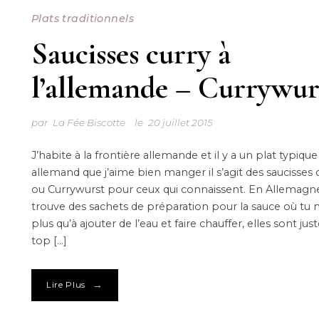
Plats traditionnels
Saucisses curry à
l’allemande – Currywur
par
La Fée Biscotte
le
20 juillet 2015
J’habite à la frontière allemande et il y a un plat typique
allemand que j’aime bien manger il s’agit des saucisses 
ou Currywurst pour ceux qui connaissent. En Allemagn
trouve des sachets de préparation pour la sauce où tu n
plus qu’à ajouter de l’eau et faire chauffer, elles sont jus
top […]
→
Lire Plus