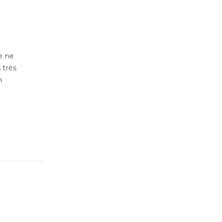
Je ne
 très
n