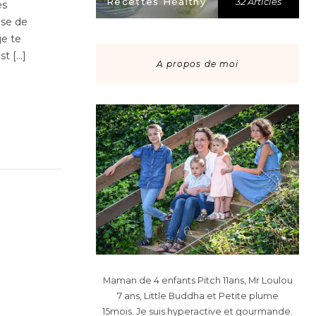
Recettes Healthy
32 Articles
es
ase de
e te
st […]
A propos de moi
Maman de 4 enfants Pitch 11ans, Mr Loulou
7 ans, Little Buddha et Petite plume
15mois. Je suis hyperactive et gourmande.