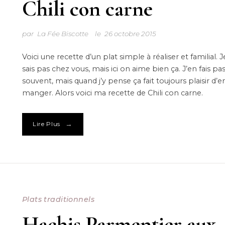
Chili con carne
par
La Fée Biscotte
le
26 octobre 2015
Voici une recette d’un plat simple à réaliser et familial. 
sais pas chez vous, mais ici on aime bien ça. J’en fais pas
souvent, mais quand j’y pense ça fait toujours plaisir d’e
manger. Alors voici ma recette de Chili con carne.
→
Lire Plus
Plats traditionnels
Hachis Parmentier aux