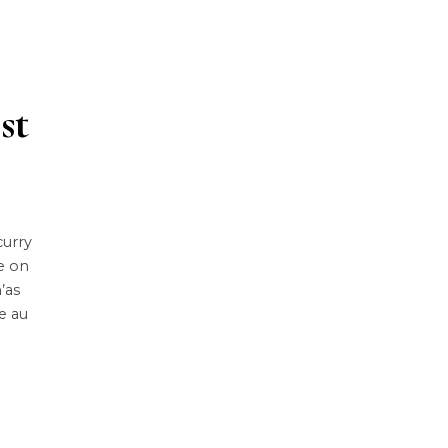
st
curry
e on
’as
te au