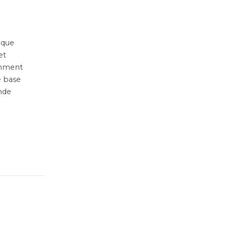
 que
et
omment
e base
ande