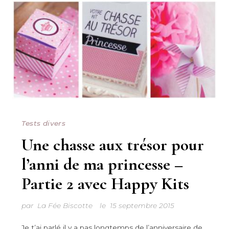
Tests divers
Une chasse aux trésor pour
l’anni de ma princesse –
Partie 2 avec Happy Kits
par
La Fée Biscotte
le
15 septembre 2015
Je t’ai parlé il y a pas longtemps de l’anniversaire de