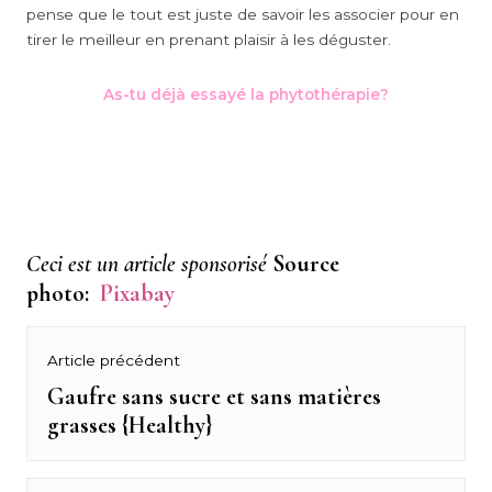
pense que le tout est juste de savoir les associer pour en
tirer le meilleur en prenant plaisir à les déguster.
As-tu déjà essayé la phytothérapie?
Ceci est un article sponsorisé
Source
photo:
Pixabay
Navigation
Article précédent
de
Gaufre sans sucre et sans matières
Previous
grasses {Healthy}
post:
l’article