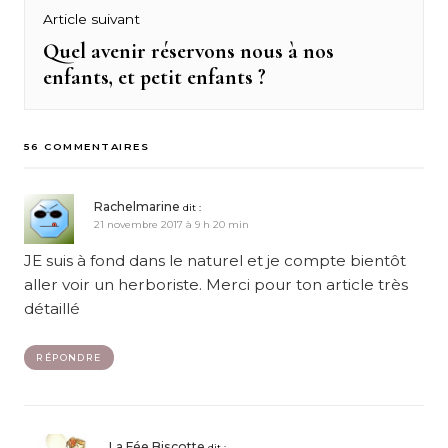
Article suivant
Quel avenir réservons nous à nos
Next
enfants, et petit enfants ?
post:
56 COMMENTAIRES
Rachelmarine
dit :
21 novembre 2017 à 9 h 20 min
JE suis à fond dans le naturel et je compte bientôt
aller voir un herboriste. Merci pour ton article très
détaillé
RÉPONDRE
La Fée Biscotte
dit :