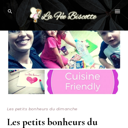
Skip
to
content
Les petits bonheurs du dimanche
Les petits bonheurs du