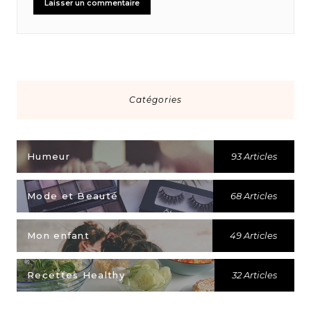
Catégories
Humeur
93 Articles
Mode et Beauté
68 Articles
Mon enfant
49 Articles
Recettes Healthy
32 Articles