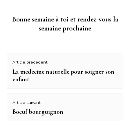
Bonne semaine à toi et rendez-vous la
semaine prochaine
Navigation
Article précédent
de
La médecine naturelle pour soigner son
Previous
enfant
post:
l’article
Article suivant
Boeuf bourguignon
Next
post: