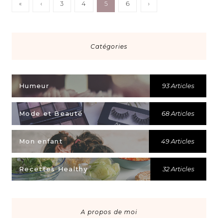
«
‹
3
4
5
6
›
Catégories
Humeur
93 Articles
Mode et Beauté
68 Articles
Mon enfant
49 Articles
Recettes Healthy
32 Articles
A propos de moi