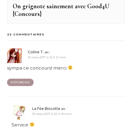
On grignote sainement avec Good4U
Next
{Concours}
post:
22 COMMENTAIRES
Coline T.
dit :
13 mars 2017 à 15 h 21 min
sympa ce concours! merci
RÉPONDRE
La Fée Biscotte
dit :
13 mars 2017 à 22 h 04 min
Service