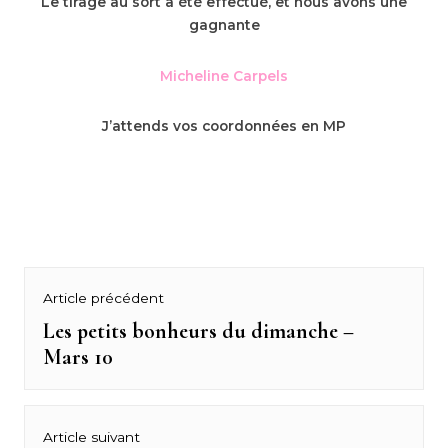
Le tirage au sort a été effectué, et nous avons une
gagnante
Micheline Carpels
J’attends vos coordonnées en MP
Navigation
Article précédent
de
Les petits bonheurs du dimanche –
Previous
Mars 10
post:
l’article
Article suivant