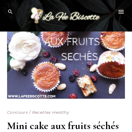
Skip
to
content
Concours
/
Recettes Healthy
Mini cake aux fruits séchés