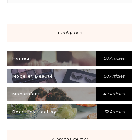
Catégories
Humeur
93 Articles
Mode et Beauté
68 Articles
Mon enfant
49 Articles
Recettes Healthy
32 Articles
A propos de moi