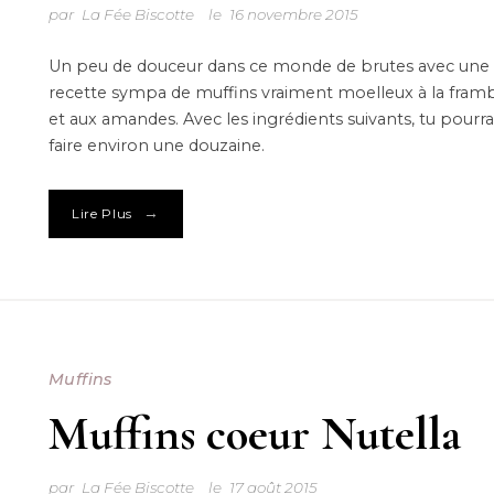
par
La Fée Biscotte
le
16 novembre 2015
Un peu de douceur dans ce monde de brutes avec une
recette sympa de muffins vraiment moelleux à la fram
et aux amandes. Avec les ingrédients suivants, tu pourr
faire environ une douzaine.
→
Lire Plus
Muffins
Muffins coeur Nutella
par
La Fée Biscotte
le
17 août 2015