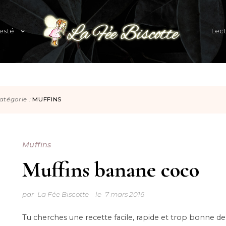
expand
esté
Lec
child
menu
Blog familial et lifestyle
atégorie :
MUFFINS
Muffins
Muffins banane coco
par
La Fée Biscotte
le
7 mars 2016
Tu cherches une recette facile, rapide et trop bonne de