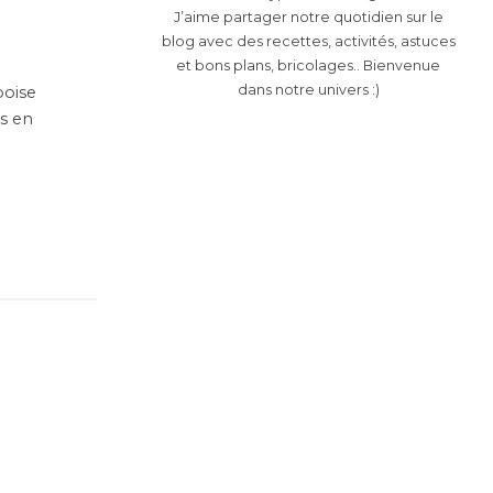
J’aime partager notre quotidien sur le
blog avec des recettes, activités, astuces
et bons plans, bricolages.. Bienvenue
dans notre univers :)
boise
as en