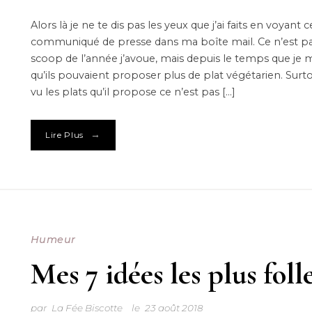
Alors là je ne te dis pas les yeux que j’ai faits en voyant c
communiqué de presse dans ma boîte mail. Ce n’est pa
scoop de l’année j’avoue, mais depuis le temps que je 
qu’ils pouvaient proposer plus de plat végétarien. Surt
vu les plats qu’il propose ce n’est pas […]
→
Lire Plus
Humeur
Mes 7 idées les plus foll
par
La Fée Biscotte
le
23 août 2018