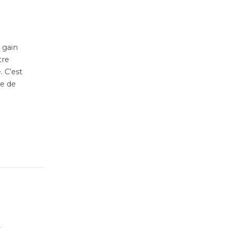
 gain
tre
 C’est
ce de