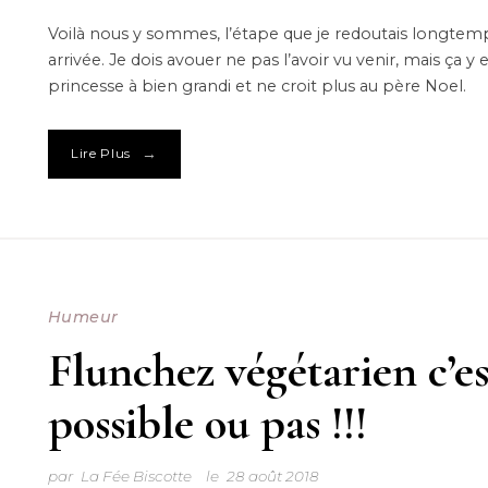
Voilà nous y sommes, l’étape que je redoutais longtem
arrivée. Je dois avouer ne pas l’avoir vu venir, mais ça y
princesse à bien grandi et ne croit plus au père Noel.
→
Lire Plus
Humeur
Flunchez végétarien c’es
possible ou pas !!!
par
La Fée Biscotte
le
28 août 2018