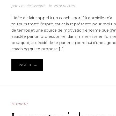
par
La Fée Biscotte
le
25 avril 2018
L’idée de faire appel à un coach sportif à domicile m’a
toujours trotté l’esprit, car cela représente pour moi un
de temps et une source de motivation énorme que d’ê
assistée par un professionnel dans ma remise en forme.
pourquoi j’ai décidé de te parler aujourd’hui d’une agen
coaching qui te propose […]
→
Lire Plus
Humeur