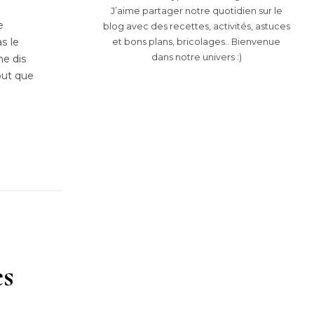
J’aime partager notre quotidien sur le
e
blog avec des recettes, activités, astuces
s le
et bons plans, bricolages.. Bienvenue
dans notre univers :)
me dis
out que
es