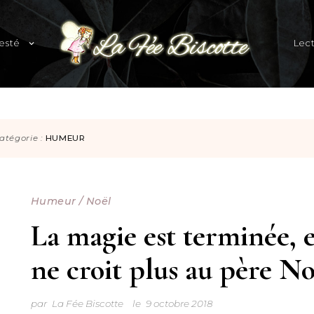
expand
esté
Lec
child
menu
Blog familial et lifestyle
atégorie :
HUMEUR
Humeur
/
Noël
La magie est terminée, e
ne croit plus au père No
par
La Fée Biscotte
le
9 octobre 2018