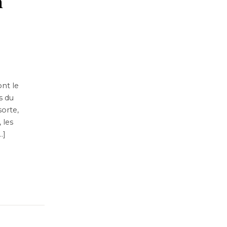
n
nt le
s du
orte,
 les
…]