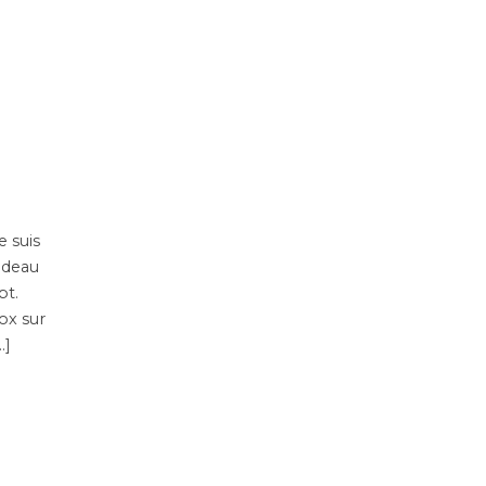
e suis
cadeau
pt.
ox sur
…]