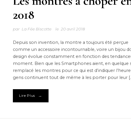
Les montres à choper e
2018
par
La Fée Biscotte
le
20 avril 2018
Depuis son invention, la montre a toujours été perçue
comme un accessoire incontournable, voire un bijou do
design évolue constamment en fonction des tendance
moment. Bien que les Smartphones aient, en quelque s
remplacé les montres pour ce qui est d’indiquer l’heure,
gens continuent tout de même à les porter pour leur [
→
Lire Plus