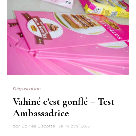
Dégustation
Vahiné c’est gonflé – Test
Ambassadrice
par
La Fée Biscotte
le
14 avril 2015