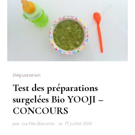
Dégustation
Test des préparations
surgelées Bio YOOJI –
CONCOURS
par
La Fée Biscotte
le
17 juillet 2015