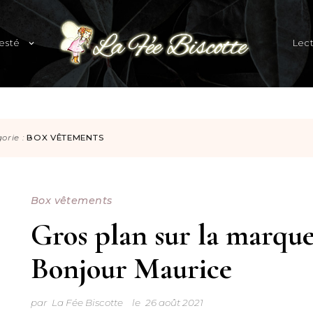
expand
esté
Lec
child
menu
Blog familial et lifestyle
orie :
BOX VÊTEMENTS
Box vêtements
Gros plan sur la marqu
Bonjour Maurice
par
La Fée Biscotte
le
26 août 2021