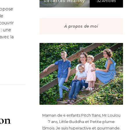
Recettes Healthy
32 Articles
propose
de
couvrir
A propos de moi
 : une
avec la
çon
Maman de 4 enfants Pitch 11ans, Mr Loulou
7 ans, Little Buddha et Petite plume
15mois. Je suis hyperactive et gourmande.