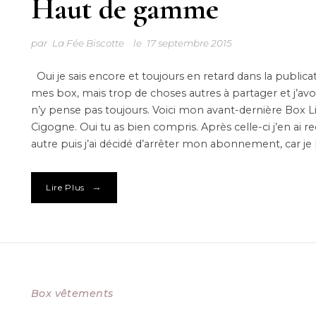
Haut de gamme
par
La Fée Biscotte
le
17 septembre 2015
Oui je sais encore et toujours en retard dans la publica
mes box, mais trop de choses autres à partager et j’avo
n’y pense pas toujours. Voici mon avant-dernière Box Li
Cigogne. Oui tu as bien compris. Après celle-ci j’en ai r
autre puis j’ai décidé d’arrêter mon abonnement, car je 
→
Lire Plus
Box vêtements