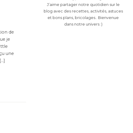
J’aime partager notre quotidien sur le
blog avec des recettes, activités, astuces
et bons plans, bricolages.. Bienvenue
dans notre univers :)
tion de
ue je
ttle
eçu une
[…]