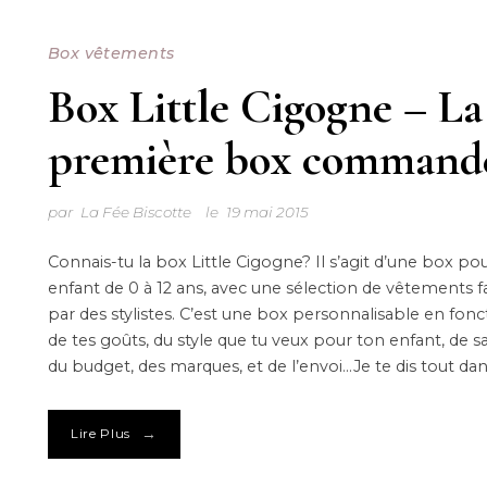
Box vêtements
Box Little Cigogne – La
première box command
par
La Fée Biscotte
le
19 mai 2015
Connais-tu la box Little Cigogne? Il s’agit d’une box po
enfant de 0 à 12 ans, avec une sélection de vêtements f
par des stylistes. C’est une box personnalisable en fonc
de tes goûts, du style que tu veux pour ton enfant, de sa 
du budget, des marques, et de l’envoi…Je te dis tout dan
→
Lire Plus