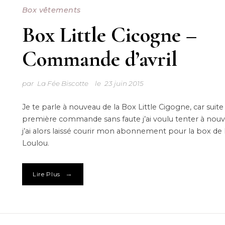
Box vêtements
Box Little Cicogne –
Commande d’avril
par
La Fée Biscotte
le
23 juin 2015
Je te parle à nouveau de la Box Little Cigogne, car suit
première commande sans faute j’ai voulu tenter à nouv
j’ai alors laissé courir mon abonnement pour la box de
Loulou.
→
Lire Plus