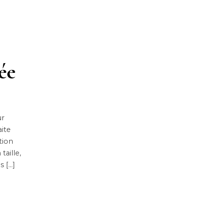
ée
ur
aite
tion
taille,
s […]