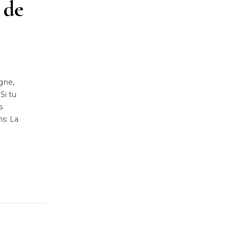
 de
gne,
Si tu
s
ns: La