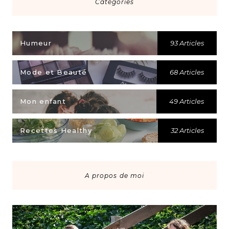
Catégories
Humeur
93 Articles
Mode et Beauté
68 Articles
Mon enfant
49 Articles
Recettes Healthy
32 Articles
A propos de moi