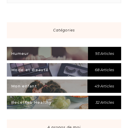
Catégories
Humeur
93 Articles
Mode et Beauté
68 Articles
Mon enfant
49 Articles
Recettes Healthy
32 Articles
A propos de moi