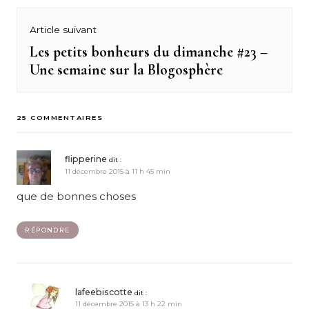
Article suivant
Les petits bonheurs du dimanche #23 –
Next
Une semaine sur la Blogosphère
post:
25 COMMENTAIRES
flipperine
dit :
11 décembre 2015 à 11 h 45 min
que de bonnes choses
RÉPONDRE
lafeebiscotte
dit :
11 décembre 2015 à 13 h 22 min