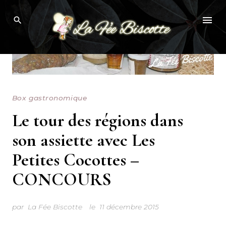
Skip
to
content
Box gastronomique
Le tour des régions dans
son assiette avec Les
Petites Cocottes –
CONCOURS
par
La Fée Biscotte
le
11 décembre 2015