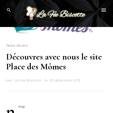
Skip
to
content
Tests divers
Découvres avec nous le site
Place des Mômes
par
La Fée Biscotte
le
10 décembre 2015
n
bsp;