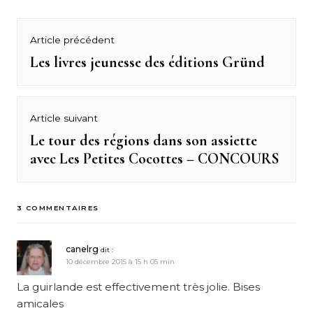
Navigation
Article précédent
de
Les livres jeunesse des éditions Gründ
Previous
post:
l’article
Article suivant
Le tour des régions dans son assiette
Next
avec Les Petites Cocottes – CONCOURS
post:
3 COMMENTAIRES
canelrg
dit :
10 décembre 2015 à 15 h 05 min
La guirlande est effectivement très jolie. Bises
amicales