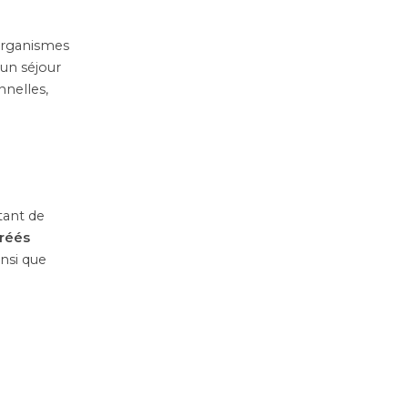
organismes
 un séjour
nnelles,
tant de
réés
insi que