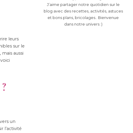
J’aime partager notre quotidien sur le
blog avec des recettes, activités, astuces
et bons plans, bricolages.. Bienvenue
dans notre univers :)
ire leurs
nibles sur le
 mais aussi
voici
 ?
 vers un
 l’activité