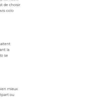
st de choisir
vis colo
aitent
ant la
lo se
 bien mieux
départ ou