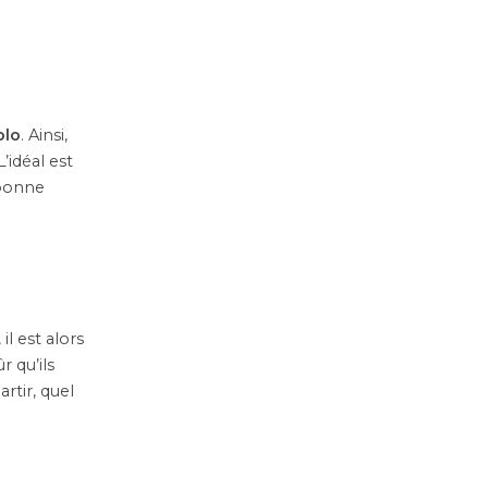
olo
. Ainsi,
’idéal est
 bonne
il est alors
r qu’ils
rtir, quel