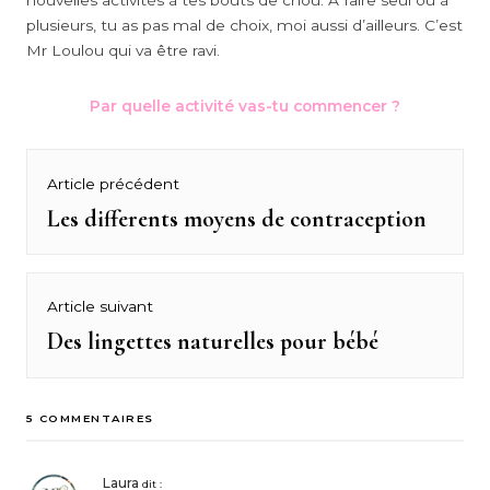
nouvelles activités à tes bouts de chou. À faire seul ou à
plusieurs, tu as pas mal de choix, moi aussi d’ailleurs. C’est
Mr Loulou qui va être ravi.
Par quelle activité vas-tu commencer ?
Navigation
Article précédent
de
Les differents moyens de contraception
Previous
post:
l’article
Article suivant
Des lingettes naturelles pour bébé
Next
post:
5 COMMENTAIRES
Laura
dit :