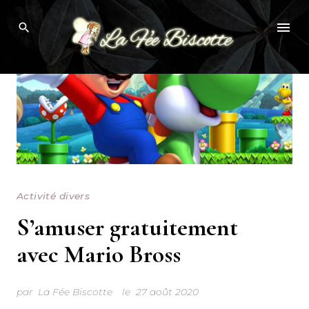
Skip
to
content
Activité divers
S’amuser gratuitement
avec Mario Bross
par
La Fée Biscotte
le
27 août 2020