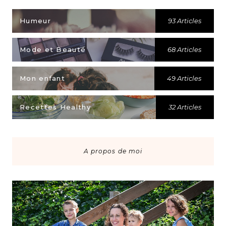
Humeur
93 Articles
Mode et Beauté
68 Articles
Mon enfant
49 Articles
Recettes Healthy
32 Articles
A propos de moi