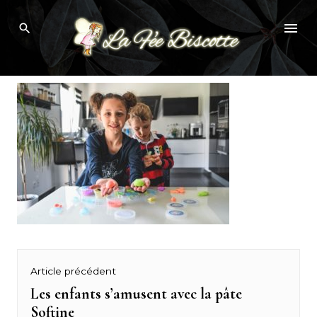
Skip
to
content
Avis softine
Navigation
Article précédent
de
Les enfants s’amusent avec la pâte
Previous
Softine
post: