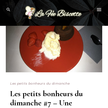
Skip
Browsing Tag:
SEMAINE
to
content
Les petits bonheurs du dimanche
Les petits bonheurs du
dimanche #7 – Une