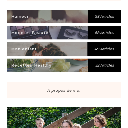
Humeur
93 Articles
Mode et Beauté
68 Articles
Mon enfant
49 Articles
Recettes Healthy
32 Articles
A propos de moi