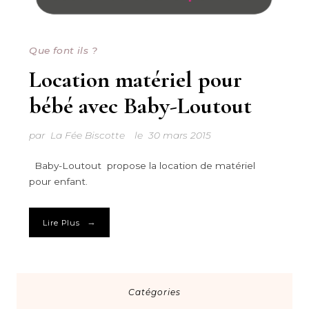
Que font ils ?
Location matériel pour
bébé avec Baby-Loutout
par
La Fée Biscotte
le
30 mars 2015
Baby-Loutout propose la location de matériel
pour enfant.
→
Lire Plus
Catégories