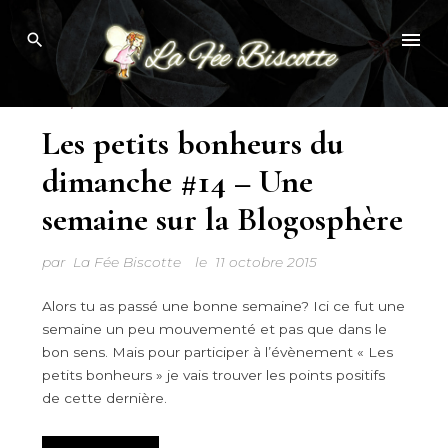
Skip
Browsing Tag:
GOLDEN BLOG AWARD
to
content
Les petits bonheurs du dimanche
Les petits bonheurs du
dimanche #14 – Une
semaine sur la Blogosphère
par
La Fée Biscotte
le
11 octobre 2015
Alors tu as passé une bonne semaine? Ici ce fut une
semaine un peu mouvementé et pas que dans le
bon sens. Mais pour participer à l’évènement « Les
petits bonheurs » je vais trouver les points positifs
de cette dernière.