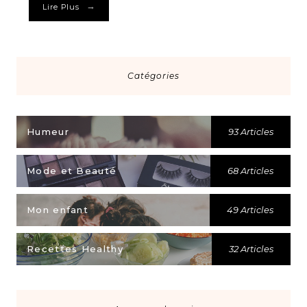
→
Lire Plus
Catégories
Humeur
93 Articles
Mode et Beauté
68 Articles
Mon enfant
49 Articles
Recettes Healthy
32 Articles