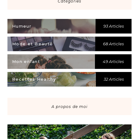
Catégories
Humeur
93 Articles
Mode et Beauté
68 Articles
Mon enfant
49 Articles
Recettes Healthy
32 Articles
A propos de moi