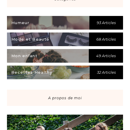
Humeur
93 Articles
Mode et Beauté
68 Articles
Mon enfant
49 Articles
Recettes Healthy
32 Articles
A propos de moi