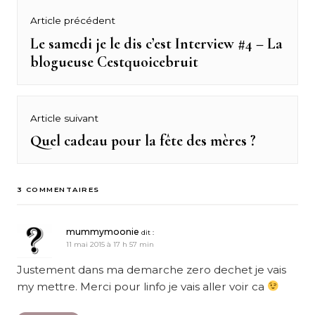
Navigation
Article précédent
de
Le samedi je le dis c’est Interview #4 – La
Previous
blogueuse Cestquoicebruit
post:
l’article
Article suivant
Quel cadeau pour la fête des mères ?
Next
post:
3 COMMENTAIRES
mummymoonie
dit :
11 mai 2015 à 17 h 57 min
Justement dans ma demarche zero dechet je vais
my mettre. Merci pour linfo je vais aller voir ca