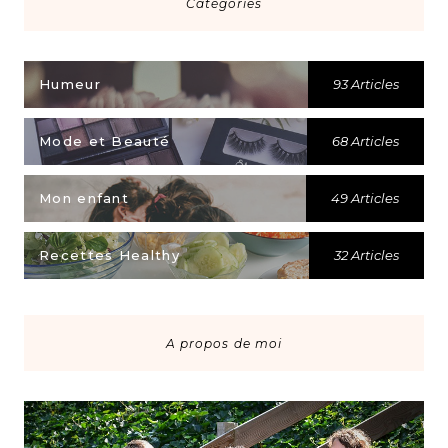
Catégories
Humeur
93 Articles
Mode et Beauté
68 Articles
Mon enfant
49 Articles
Recettes Healthy
32 Articles
A propos de moi