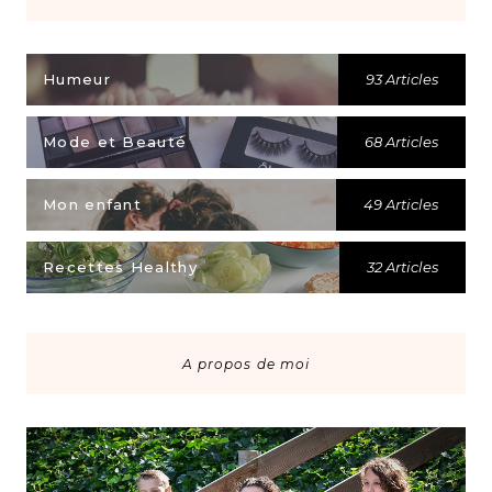
Humeur
93 Articles
Mode et Beauté
68 Articles
Mon enfant
49 Articles
Recettes Healthy
32 Articles
A propos de moi