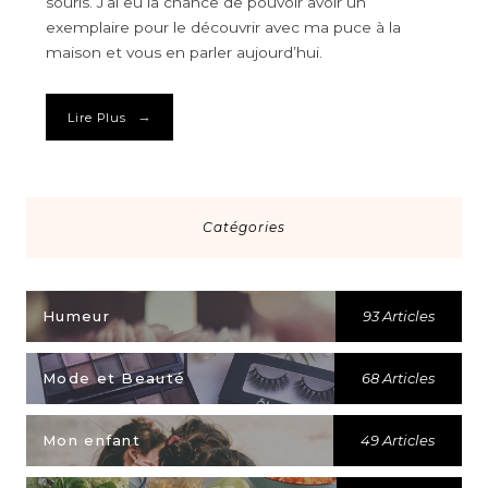
souris. J’ai eu la chance de pouvoir avoir un
exemplaire pour le découvrir avec ma puce à la
maison et vous en parler aujourd’hui.
→
Lire Plus
Catégories
Humeur
93 Articles
Mode et Beauté
68 Articles
Mon enfant
49 Articles