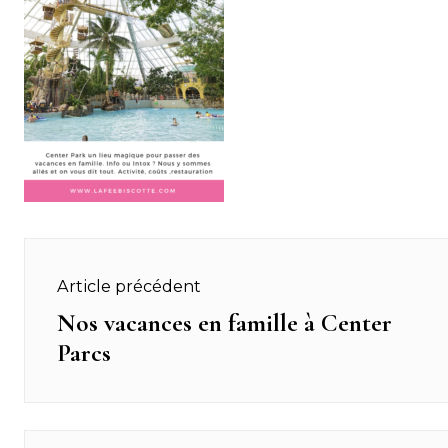
Navigation
Article précédent
de
Nos vacances en famille à Center
Previous
Parcs
post:
l’article