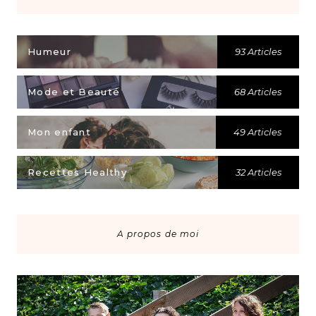
Humeur
93 Articles
Mode et Beauté
68 Articles
Mon enfant
49 Articles
Recettes Healthy
32 Articles
A propos de moi