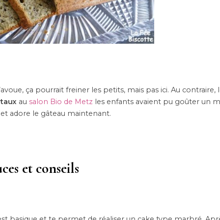
voue, ça pourrait freiner les petits, mais pas ici. Au contraire,
rtaux
au
salon Bio de Metz
les enfants avaient pu goûter un 
r et adore le gâteau maintenant.
ces et conseils
 est basique et te permet de réaliser un cake type marbré. Aprè