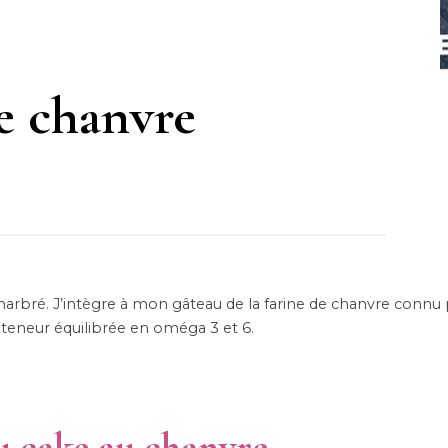
de chanvre
un marbré. J’intègre à mon gâteau de la farine de chanvre connu
teneur équilibrée en oméga 3 et 6.
u cake au chanvre