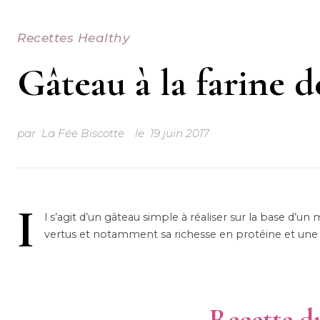
Recettes Healthy
Gâteau à la farine 
par
La Fée Biscotte
le
19 juin 2017
I
l s’agit d’un gâteau simple à réaliser sur la base d’
vertus et notamment sa richesse en protéine et une 
Recette d