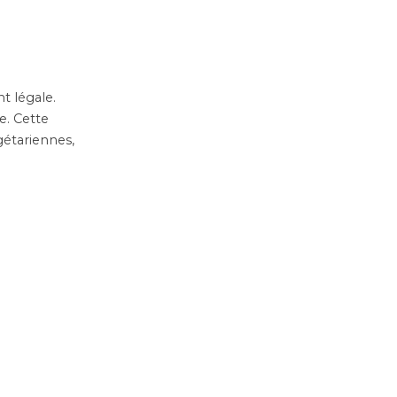
t légale.
e. Cette
gétariennes,