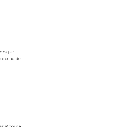
 lorsque
morceau de
s à) toi de