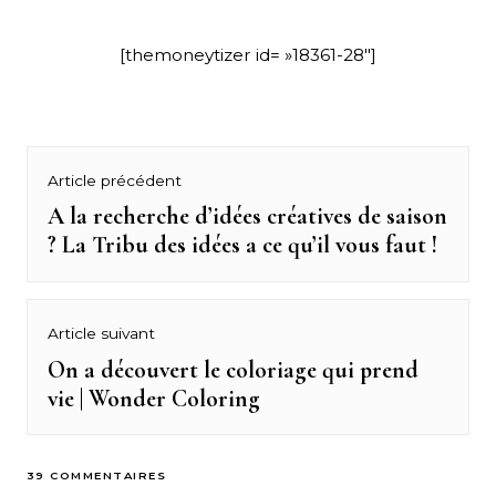
[themoneytizer id= »18361-28″]
Navigation
Article précédent
de
A la recherche d’idées créatives de saison
Previous
? La Tribu des idées a ce qu’il vous faut !
post:
l’article
Article suivant
On a découvert le coloriage qui prend
Next
vie | Wonder Coloring
post:
39 COMMENTAIRES