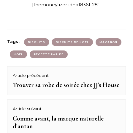
[themoneytizer id= »18361-28″]
Tags :
BISCUITS
BISCUITS DE NOËL
MACARON
NOËL
RECETTE RAPIDE
Navigation
Article précédent
de
Trouver sa robe de soirée chez JJ’s House
Previous
post:
l’article
Article suivant
Comme avant, la marque naturelle
Next
d’antan
post: