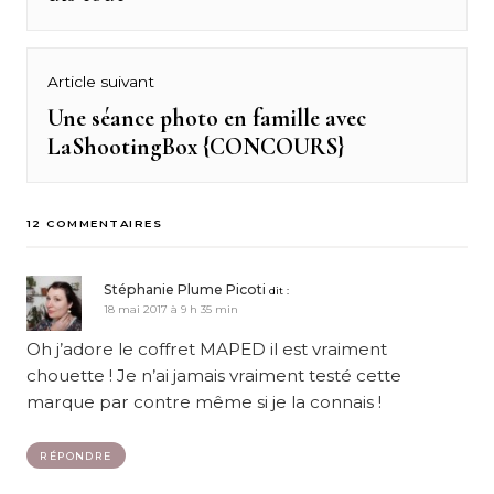
l’article
Article suivant
Une séance photo en famille avec
Next
LaShootingBox {CONCOURS}
post:
12 COMMENTAIRES
Stéphanie Plume Picoti
dit :
18 mai 2017 à 9 h 35 min
Oh j’adore le coffret MAPED il est vraiment
chouette ! Je n’ai jamais vraiment testé cette
marque par contre même si je la connais !
RÉPONDRE