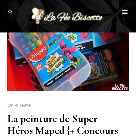
Skip
to
content
On a testé
La peinture de Super
Héros Maped {+ Concours