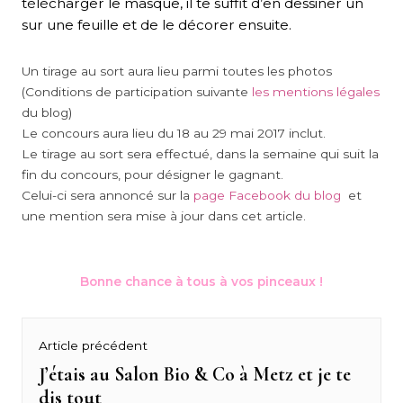
télécharger le masque, il te suffit d’en dessiner un
sur une feuille et de le décorer ensuite.
Un tirage au sort aura lieu parmi toutes les photos
(Conditions de participation suivante
les mentions légales
du blog)
Le concours aura lieu du 18 au 29 mai 2017 inclut.
Le tirage au sort sera effectué, dans la semaine qui suit la
fin du concours, pour désigner le gagnant.
Celui-ci sera annoncé sur la
page Facebook du blog
et
une mention sera mise à jour dans cet article.
Bonne chance à tous à vos pinceaux !
Navigation
Article précédent
de
J’étais au Salon Bio & Co à Metz et je te
Previous
dis tout
post: