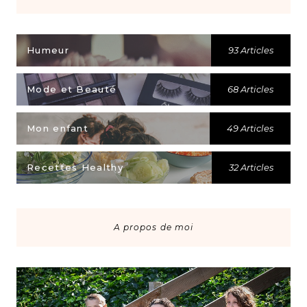
Humeur
93 Articles
Mode et Beauté
68 Articles
Mon enfant
49 Articles
Recettes Healthy
32 Articles
A propos de moi