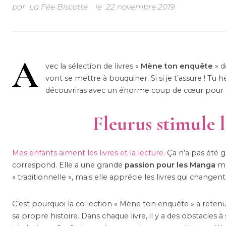
par
La Fée Biscotte
le
22 novembre 2019
A
vec la sélection de livres «
Mène ton enquête
» d
vont se mettre à bouquiner. Si si je t’assure ! Tu h
découvriras avec un énorme coup de cœur pour M
Fleurus stimule 
Mes enfants aiment les livres et la lecture
. Ça n’a pas été g
correspond. Elle a une grande
passion pour les Manga
mal
« traditionnelle », mais elle apprécie les livres qui change
C’est pourquoi la collection « Mène ton enquête » a retenu
sa propre histoire. Dans chaque livre, il y a des obstacles 