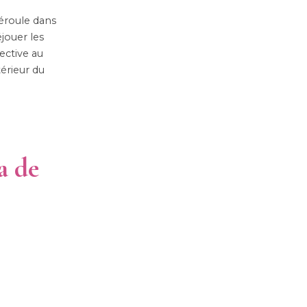
déroule dans
jouer les
ective au
érieur du
a de