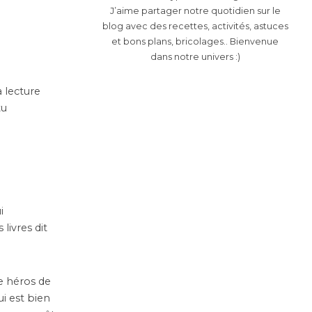
J’aime partager notre quotidien sur le
blog avec des recettes, activités, astuces
et bons plans, bricolages.. Bienvenue
dans notre univers :)
a lecture
tu
i
 livres dit
le héros de
ui est bien