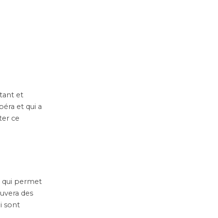
tant et
péra et qui a
ter ce
n qui permet
ouvera des
i sont