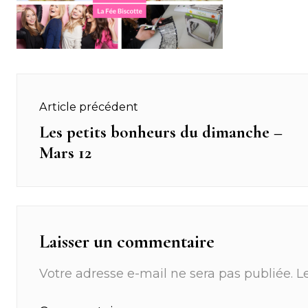
Navigation
Article précédent
de
Les petits bonheurs du dimanche –
Previous
Mars 12
post:
l’article
Laisser un commentaire
Votre adresse e-mail ne sera pas publiée.
L