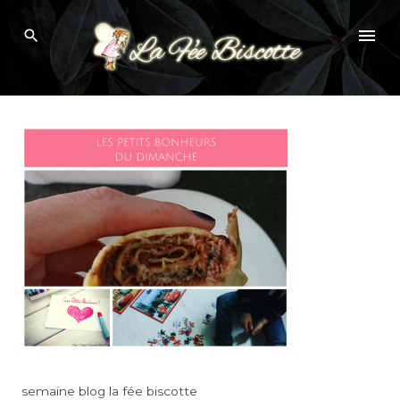
Skip
Semaine 12
to
content
semaine blog la fée biscotte