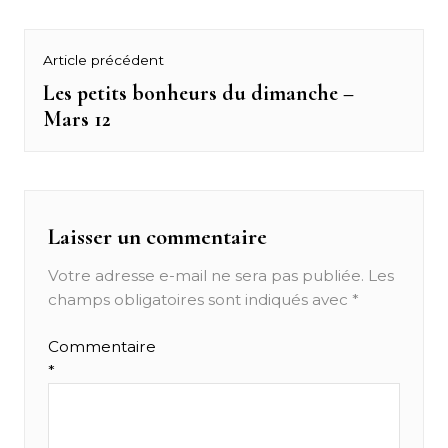
Navigation
Article précédent
de
Les petits bonheurs du dimanche –
Previous
Mars 12
post:
l’article
Laisser un commentaire
Votre adresse e-mail ne sera pas publiée.
Les
champs obligatoires sont indiqués avec
*
Commentaire
*