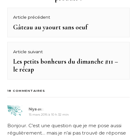
Navigation
Article précédent
de
Gâteau au yaourt sans oeuf
Previous
post:
l’article
Article suivant
Les petits bonheurs du dimanche #11 –
Next
le récap
post:
18 COMMENTAIRES
Niya
dit :
15 mars 2016 à 10 h 32 min
Bonjour. C’est une question que je me pose aussi
régulièrement… mais je n’ai pas trouvé de réponse