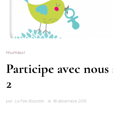
Humeur
Participe avec nou
2
par
La Fée Biscotte
le
18 décembre 2015