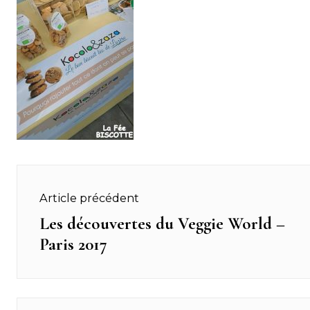
Navigation
Article précédent
de
Les découvertes du Veggie World –
Previous
Paris 2017
post:
l’article