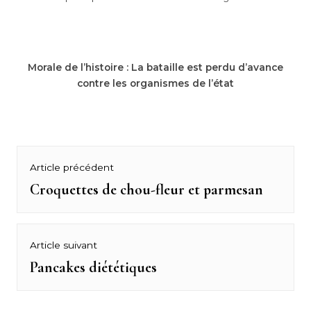
Morale de l’histoire : La bataille est perdu d’avance
contre les organismes de l’état
Navigation
Article précédent
de
Croquettes de chou-fleur et parmesan
Previous
post:
l’article
Article suivant
Pancakes diététiques
Next
post: