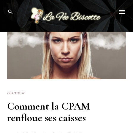
Skip
to
content
Humeur
Comment la CPAM
renfloue ses caisses