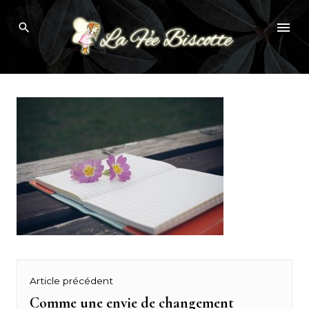
Skip
changement-nouvelle-vie
to
content
Navigation
Article précédent
de
Comme une envie de changement
Previous