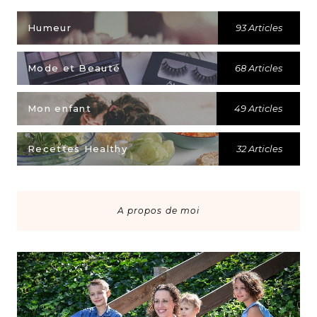
Humeur
93 Articles
Mode et Beauté
68 Articles
Mon enfant
49 Articles
Recettes Healthy
32 Articles
A propos de moi